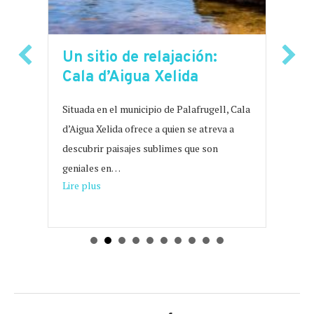
Un sitio de relajación:
P
a
Cala d’Aigua Xelida
R
p
Situada en el municipio de Palafrugell, Cala
d’Aigua Xelida ofrece a quien se atreva a
La
an
descubrir paisajes sublimes que son
en
geniales en…
pe
os de la Costa Brava
about Un sitio de relajación: Cala d’Aigua Xelida
Lire plus
ca
Li