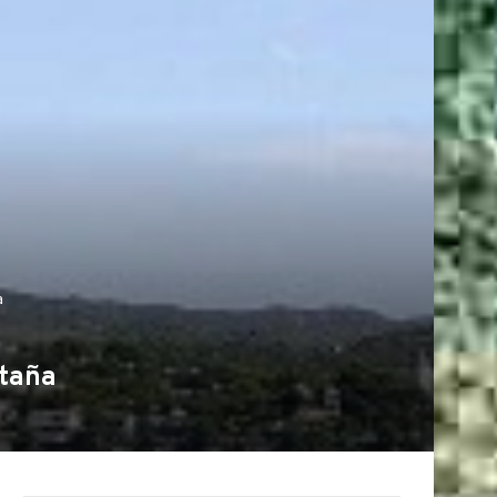
a
ntaña