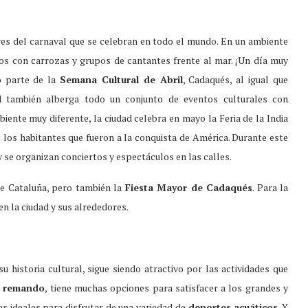
res del carnaval que se celebran en todo el mundo. En un ambiente
ados con carrozas y grupos de cantantes frente al mar. ¡Un día muy
o parte de la
Semana Cultural de Abril
, Cadaqués, al igual que
ad también alberga todo un conjunto de eventos culturales con
biente muy diferente, la ciudad celebra en mayo la Feria de la India
los habitantes que fueron a la conquista de América. Durante este
y se organizan conciertos y espectáculos en las calles.
de Cataluña, pero también la
Fiesta Mayor de Cadaqués
. Para la
en la ciudad y sus alrededores.
historia cultural, sigue siendo atractivo por las actividades que
o
remando
, tiene muchas opciones para satisfacer a los grandes y
s ideales para disfrutar de una variedad de
deportes acuáticos
. Y