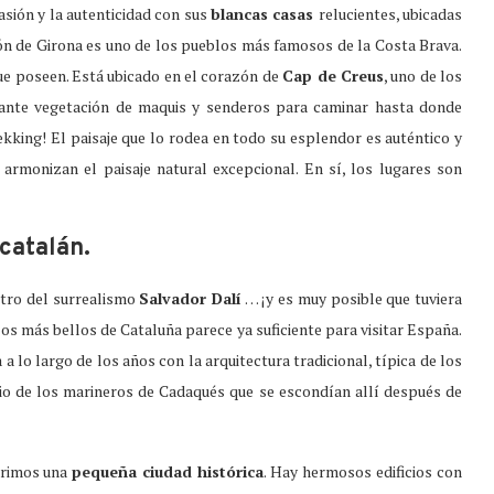
sión y la autenticidad con sus
blancas casas
relucientes, ubicadas
ión de Girona es uno de los pueblos más famosos de la Costa Brava.
ue poseen. Está ubicado en el corazón de
Cap de Creus
, uno de los
ante vegetación de maquis y senderos para caminar hasta donde
rekking! El paisaje que lo rodea en todo su esplendor es auténtico y
armonizan el paisaje natural excepcional. En sí, los lugares son
catalán.
tro del surrealismo
Salvador Dalí
… ¡y es muy posible que tuviera
s más bellos de Cataluña parece ya suficiente para visitar España.
 lo largo de los años con la arquitectura tradicional, típica de los
io de los marineros de Cadaqués que se escondían allí después de
brimos una
pequeña ciudad histórica
. Hay hermosos edificios con