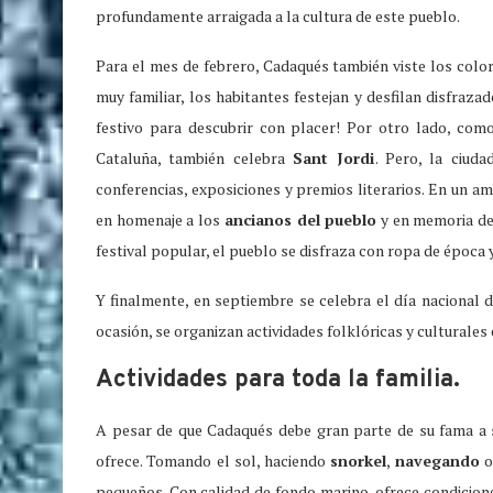
profundamente arraigada a la cultura de este pueblo.
Para el mes de febrero, Cadaqués también viste los colo
muy familiar, los habitantes festejan y desfilan disfraz
festivo para descubrir con placer! Por otro lado, com
Cataluña, también celebra
Sant Jordi
. Pero, la ciud
conferencias, exposiciones y premios literarios. En un am
en homenaje a los
ancianos del pueblo
y en memoria de 
festival popular, el pueblo se disfraza con ropa de época 
Y finalmente, en septiembre se celebra el día nacional 
ocasión, se organizan actividades folklóricas y culturales 
Actividades para toda la familia.
A pesar de que Cadaqués debe gran parte de su fama a su 
ofrece. Tomando el sol, haciendo
snorkel
,
navegando
pequeños. Con calidad de fondo marino, ofrece condicione