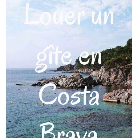
Louer un
gîte en
Costa
Brava