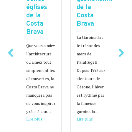
églises
c
de la
de la
d
Costa
Costa
C
Brava
Brava
B
ience
La Garoinada :
Que vous aimiez
L’
le trésor des
erfest
l’architecture
re
mers de
h
ou aimez tout
ch
Palafrugell
simplement les
d’
Depuis 1992 aux
découvertes, la
pl
alentours de
Costa Brava ne
à 
sta
Gérone, l’hiver
manquera pas
un
s
est rythmé par
de vous inspirer
au
de
la fameuse
grâce à son…
eu
t à
garoinada.…
about Les 8 plus belles églises de la Costa Brava
que d’Aigua Xelida
about Les événement
Lire plus
Lire plus
ci
ux
la
l