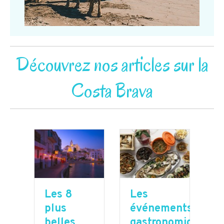
Découvrez nos articles sur la
Costa Brava
Les 8
L
on
Les
plus
p
able
événements
belles
b
a
gastronomiques