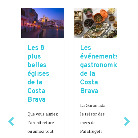
Les 8
L
on
Les
plus
p
able
événements
belles
b
a
gastronomiques
églises
c
de la
de la
d
Costa
Costa
C
Brava
Brava
B
ience
La Garoinada :
Que vous aimiez
L’
le trésor des
erfest
l’architecture
re
mers de
h
ou aimez tout
ch
Palafrugell