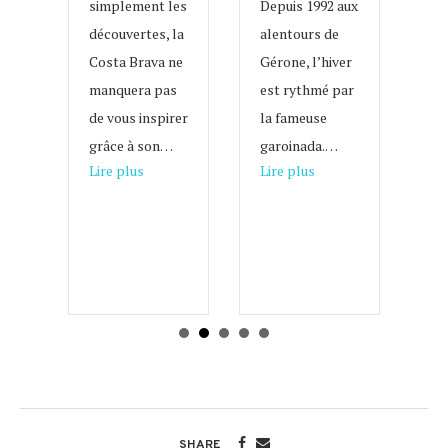
simplement les
d’
Depuis 1992 aux
découvertes, la
pl
alentours de
Costa Brava ne
à 
sta
Gérone, l’hiver
manquera pas
un
s
est rythmé par
de vous inspirer
au
de
la fameuse
grâce à son…
eu
t à
garoinada.…
about Les 8 plus belles églises de la Costa Brava
que d’Aigua Xelida
about Les événement
Lire plus
Lire plus
ci
ux
la
l
Li
e
t Excursion inoubliable depuis la Costa Brava : Faites l’expérience de l
SHARE