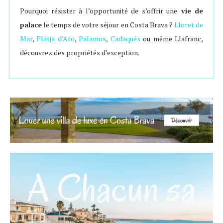
Pourquoi résister à l’opportunité de s’offrir une
vie de
palace
le temps de votre séjour en Costa Brava ?
Lloret de
Mar
,
Platja d’Aro
,
Palamos
,
Cadaqués
ou même Llafranc,
découvrez des propriétés d’exception.
A Chacun sa